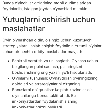
Bunda o‘yinchilar o‘zlarining mobil qurilmalaridan
foydalanib, istalgan joydan o‘ynashlari mumkin.
Yutuqlarni oshirish uchun
maslahatlar
O’yin o’ynashdan oldin, o’zingiz uchun kuzatuvchi
strategiyalarni ishlab chiqish foydalidir. Yutuqli o’yinlar
uchun bir nechta oddiy maslahatlar mavjud:
Bankroll yaratish va uni saqlash: O’ynash uchun
belgilangan pulni saqlash, pullaringizni
boshqarishning eng yaxshi yo’li hisoblanadi.
O’yinlarni tushunish: O’ynaydigan o’yiningizning
qoidalari va strategiyalarini o’rganing.
Bonuslarni qo’lga olish: Ko’plab kazinolar o’z
o’yinchilariga bonus taklif etadi. Bu
imkoniyatlardan foydalanish sizning
imkoniyatlaringizni oshiradi.