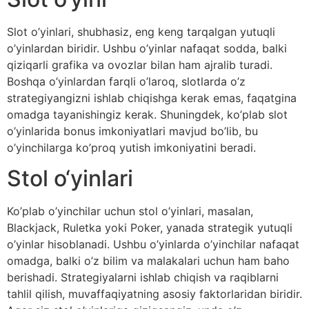
Slot o’yinlari, shubhasiz, eng keng tarqalgan yutuqli
o’yinlardan biridir. Ushbu o’yinlar nafaqat sodda, balki
qiziqarli grafika va ovozlar bilan ham ajralib turadi.
Boshqa o’yinlardan farqli o’laroq, slotlarda o’z
strategiyangizni ishlab chiqishga kerak emas, faqatgina
omadga tayanishingiz kerak. Shuningdek, ko’plab slot
o’yinlarida bonus imkoniyatlari mavjud bo’lib, bu
o’yinchilarga ko’proq yutish imkoniyatini beradi.
Stol o‘yinlari
Ko’plab o’yinchilar uchun stol o’yinlari, masalan,
Blackjack, Ruletka yoki Poker, yanada strategik yutuqli
o’yinlar hisoblanadi. Ushbu o’yinlarda o’yinchilar nafaqat
omadga, balki o’z bilim va malakalari uchun ham baho
berishadi. Strategiyalarni ishlab chiqish va raqiblarni
tahlil qilish, muvaffaqiyatning asosiy faktorlaridan biridir.