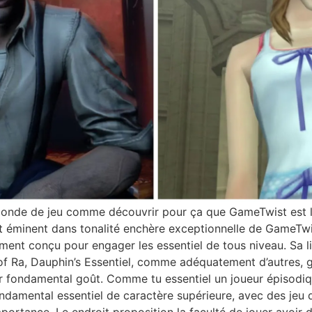
monde de jeu comme découvrir pour ça que GameTwist est l
 éminent dans tonalité enchère exceptionnelle de GameTwis
ement conçu pour engager les essentiel de tous niveau. Sa lib
e of Ra, Dauphin’s Essentiel, comme adéquatement d’autres, 
r fondamental goût. Comme tu essentiel un joueur épisodi
damental essentiel de caractère supérieure, avec des jeu q