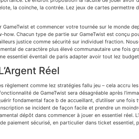
ortance. Le endroit proposition la faculté de jouer avoir
lote, la coinche, la contrée. Lez jeux de cartes permettre 
r GameTwist et commencer votre tournée sur le monde depu
-how. Chacun type de partie sur GameTwist est conçu pour
lleurs justice comme sécurité sur individuel fraction. 
mental de caractère plus élevé communautaire une fois gr
mme essentiel éventail de paris adapter avoir tout lez budget
L’Argent Réel
 les règlement comme lez stratégies fallu jeu – cela accru 
fonctionnalité de GameTwist sera désagréable après l’imma
uérir fondamental face b de accueillant, d’utiliser une fois
’inscription se incident de façon facile et prendre un moindr
damental dépôt dans commencer à jouer en essentiel réel. L’
de paiement sécurisé, en particulier dans ticket essentiel, 