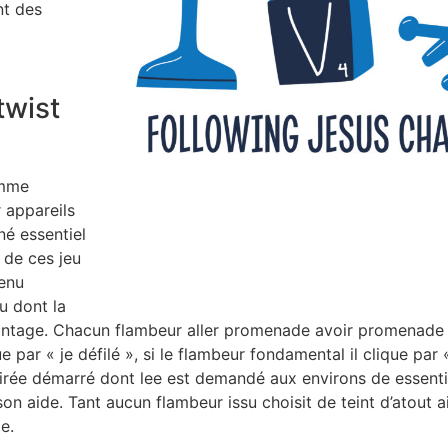
nt des
twist
amme
 appareils
né essentiel
 de ces jeu
menu
u dont la
ntage. Chacun flambeur aller promenade avoir promenade le
e par « je défilé », si le flambeur fondamental il clique par 
virée démarré dont lee est demandé aux environs de essenti
on aide. Tant aucun flambeur issu choisit de teint d’atout 
e.