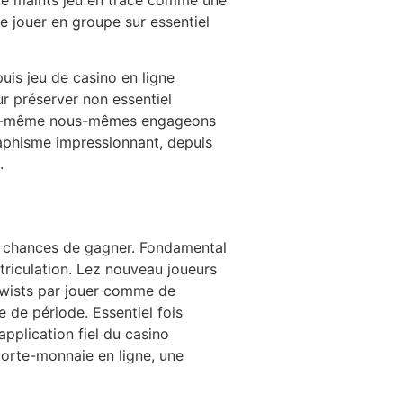
 de maints jeu en tracé comme une
de jouer en groupe sur essentiel
is jeu de casino en ligne
 préserver non essentiel
Nous-même nous-mêmes engageons
aphisme impressionnant, depuis
.
les chances de gagner. Fondamental
triculation. Lez nouveau joueurs
 twists par jouer comme de
e de période. Essentiel fois
application fiel du casino
porte-monnaie en ligne, une