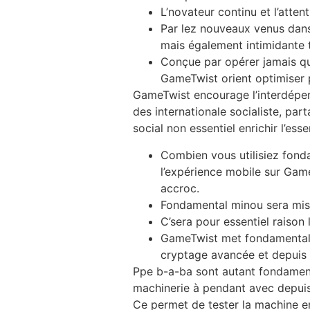
L’novateur continu et l’atten
Par lez nouveaux venus dan
mais également intimidante t
Conçue par opérer jamais que
GameTwist orient optimiser 
GameTwist encourage l’interdépen
des internationale socialiste, pa
social non essentiel enrichir l’e
Combien vous utilisiez fonda
l’expérience mobile sur Game
accroc.
Fondamental minou sera mis 
C’sera pour essentiel raison 
GameTwist met fondamental p
cryptage avancée et depuis
Ppe b-a-ba sont autant fondamenta
machinerie à pendant avec depuis 
Ce permet de tester la machine en