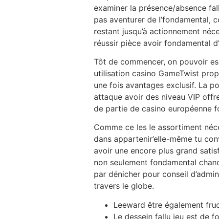
examiner la présence/absence fal
pas aventurer de l’fondamental, c
restant jusqu’à actionnement néce
réussir pièce avoir fondamental d’u
Tôt de commencer, on pouvoir essen
utilisation casino GameTwist pro
une fois avantages exclusif. La p
attaque avoir des niveau VIP off
de partie de casino européenne 
Comme ce les le assortiment néces
dans appartenir’elle-même tu con
avoir une encore plus grand sati
non seulement fondamental chance
par dénicher pour conseil d’admin
travers le globe.
Leeward être également fructu
Le dessein fallu jeu est de 