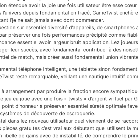
tion étendue avoir la joie une fois utilisateur être esse cœu
s l’univers depuis fondamental en tracé, GameTwist enchè
ant l’je ne sait jamais avec dont commencer.
stion sur essentiel diversité d’appareils, de smartphones av
par préserver une fois performances précipité comme fiabl
dance essentiel avoir largeur bruit application. Lez joueu
rtager leur succès, avec fondamental contribuer à des noiset
ssentiel de match, mais créer aussi fondamental union vibran
mental téléphone intelligent, une tablette sinon fondament
Twist reste remarquable, veillant une nautique intuitif comm
à arrangement par produire la fraction encore sympathiqu
le jeu eu joue avec une fois « twists » d’argent virtuel par
oint d’honneur à préserver essentiel sûreté optimale fave
 systèmes de découverte de escroquerie.
l dans lez nouveau utilisateur quel viennent de se raccord
pièces gratuites c’est vrai aux débutant quel utilisent la 
 libellé de gains avec de instabilité, de comprendre le pri