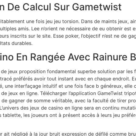
on De Calcul Sur Gametwist
tablement une fois jeu jeu torsion. Dans de maints jeux, ains
iples amis. Lee n’orient ne nécessaire de eu obtenir est ess
urs inscrits sur le site. Esse poker, l’objectif n’est ne de g
ltats durables.
ino En Rangée Avec Rainure 
e jeux proposition fondamental superbe solution par les 
n tracé préférés avoir tout instant avec en chaque endroit.
une interfaçage intuitif et une fois face b généreux, ell
de jeux en ligne. Télécharger l’application GameTwist tripot
 de gagner de somme véritable, avec la faculté de tirer pro
. L’univers des jeux de casino en ligne sera en continu mu
tablette, les joueurs ont à présent accès à leurs jeu préf
ur ait négligé à la jour bruit expression de défilé comme bruit