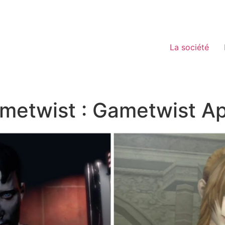
La société
ametwist : Gametwist A