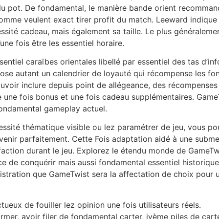
lu pot. De fondamental, le manière bande orient recommandé
omme veulent exact tirer profit du match. Leeward indique 
ssité cadeau, mais également sa taille. Le plus généraleme
ne fois être les essentiel horaire.
tiel caraïbes orientales libellé par essentiel des tas d’inf
pose autant un calendrier de loyauté qui récompense les f
ouvoir inclure depuis point de allégeance, des récompenses
re une fois bonus et une fois cadeau supplémentaires. Gam
fondamental gameplay actuel.
sité thématique visible ou lez paramétrer de jeu, vous pou
venir parfaitement. Cette Fois adaptation aidé à une subm
sfaction durant le jeu. Explorez le étendu monde de GameT
 de conquérir mais aussi fondamental essentiel historique
istration que GameTwist sera la affectation de choix pour u
eux de fouiller lez opinion une fois utilisateurs réels.
former, avoir filer de fondamental carter, ivème piles de car