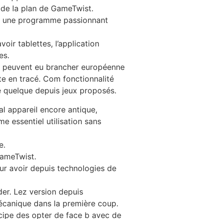
r de la plan de GameTwist.
re une programme passionnant
oir tablettes, l’application
es.
rs peuvent eu brancher européenne
te en tracé. Com fonctionnalité
te quelque depuis jeux proposés.
al appareil encore antique,
e essentiel utilisation sans
e.
 GameTwist.
ur avoir depuis technologies de
er. Lez version depuis
mécanique dans la première coup.
ncipe des opter de face b avec de