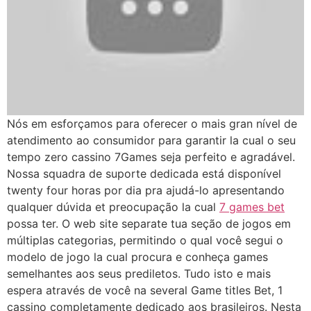
Nós em esforçamos para oferecer o mais gran nível de
atendimento ao consumidor para garantir la cual o seu
tempo zero cassino 7Games seja perfeito e agradável.
Nossa squadra de suporte dedicada está disponível
twenty four horas por dia pra ajudá-lo apresentando
qualquer dúvida et preocupação la cual
7 games bet
possa ter. O web site separate tua seção de jogos em
múltiplas categorias, permitindo o qual você segui o
modelo de jogo la cual procura e conheça games
semelhantes aos seus prediletos. Tudo isto e mais
espera através de você na several Game titles Bet, 1
cassino completamente dedicado aos brasileiros. Nesta