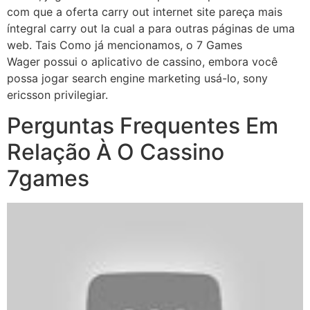
com que a oferta carry out internet site pareça mais
íntegral carry out la cual a para outras páginas de uma
web. Tais Como já mencionamos, o 7 Games
Wager possui o aplicativo de cassino, embora você
possa jogar search engine marketing usá-lo, sony
ericsson privilegiar.
Perguntas Frequentes Em
Relação À O Cassino
7games