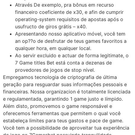
Através De exemplo, pra bônus em recurso
financeiro coeficiente de x30, e afin de cumprir
operating-system requisitos de apostas após o
usufructo de giros grátis – x40.
Apresentando nosso aplicativo móvel, você tem
an op??o de desfrutar de teus games favoritos a
qualquer hora, em qualquer local.
Ao servir excluido e actuar de forma legitimate, o
7 Game titles Bet está conta a dezenas de
provedores de jogos de stop nível.
Empregamos tecnologia de criptografia de última
geração para resguardar suas informações pessoais e
financeiras. Nossa organizacion é totalmente licenciada
e regulamentada, garantindo 1 game justo e límpido.
Além disto, promovemos o game responsável e
oferecemos ferramentas que permitem o qual você
estabeleça limites para teus gastos e pace de game.
Você tem a possibilidade de aproveitar tua experiência