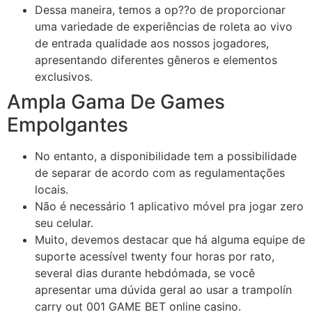
Dessa maneira, temos a op??o de proporcionar
uma variedade de experiências de roleta ao vivo
de entrada qualidade aos nossos jogadores,
apresentando diferentes gêneros e elementos
exclusivos.
Ampla Gama De Games
Empolgantes
No entanto, a disponibilidade tem a possibilidade
de separar de acordo com as regulamentações
locais.
Não é necessário 1 aplicativo móvel pra jogar zero
seu celular.
Muito, devemos destacar que há alguma equipe de
suporte acessível twenty four horas por rato,
several dias durante hebdómada, se você
apresentar uma dúvida geral ao usar a trampolín
carry out 001 GAME BET online casino.