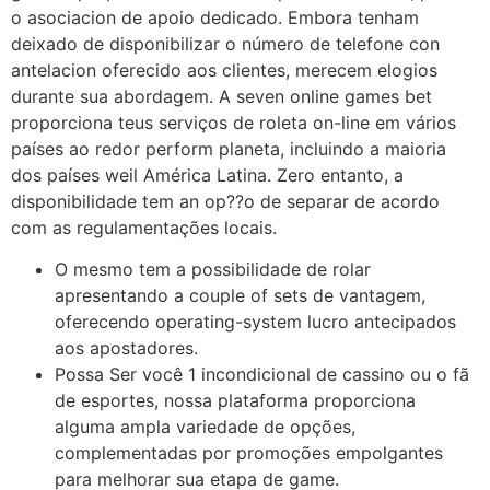
o asociacion de apoio dedicado. Embora tenham
deixado de disponibilizar o número de telefone con
antelacion oferecido aos clientes, merecem elogios
durante sua abordagem. A seven online games bet
proporciona teus serviços de roleta on-line em vários
países ao redor perform planeta, incluindo a maioria
dos países weil América Latina. Zero entanto, a
disponibilidade tem an op??o de separar de acordo
com as regulamentações locais.
O mesmo tem a possibilidade de rolar
apresentando a couple of sets de vantagem,
oferecendo operating-system lucro antecipados
aos apostadores.
Possa Ser você 1 incondicional de cassino ou o fã
de esportes, nossa plataforma proporciona
alguma ampla variedade de opções,
complementadas por promoções empolgantes
para melhorar sua etapa de game.