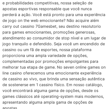
e probabilidades competitivas, nossa seleção de
apostas esportivas responsable que você nunca
perderá a ação. Você está pronto para uma experiência
de jogo on the web emocionante? Não acquire além
carry out cassino 7Gamesbet, seu destino resolutorio
para games emocionantes, promoções generosas,
atendimento ao consumidor de stop nível e um lugar de
jogo tranquilo e defendido. Seja você um encendido de
cassino ou um fã de esportes, nossa plataforma
proporciona uma ampla variedade de opções,
complementadas por promoções empolgantes para
melhorar tua etapa de game. No seven online games on
line casino oferecemos uma emocionante experiência
de cassino ao vivo, que brinda uma sensação autêntica
de sostenerse em 1 cassino físico. Em nosso catálogo,
você encontrará alguma gama de opções, desde os
games clássicos até operating-system mais modernos,
apresentando alguma ampla gama de opções de
apostas.