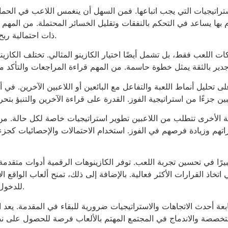
الاستراتيجيات التي يجب اتباعها. فمن السهل أن ينغمس اللاعب في الحما
م بها يساعد في التحكم بالنفقات وتقليل الخسائر المحتملة. من المهم 
ذات احتمالية ربح أعلى، مما يزيد من المكاسب المحتملة.
كات اللعب فقط، بل تشمل أيضًا اختيار الكازينو المثالي. تختلف الكاز
لى تحليل أنماط اللعبة والتفاعل مع البائعين أو اللاعبين الآخرين. في أ
لة الأخرى تتطلب من اللاعبين تطوير استراتيجيات خاصة لكل حالة. من
اتهم وزيادة فرصهم في الفوز. استخدام الاحتمالات والإحصائيات كجزء
 كبيرًا في تحسين تجربة اللعب. توفر الكازينوهات الرقمية أدوات متقد
 اتخاذ القرارات الأكثر فعالية. بالإضافة إلى ذلك، تمنح ألعاب الواقع 
للدخول في تجارب غامرة تزيد من متعة اللعب.
بعة أحدث الاتجاهات والاستراتيجيات ضرورية للبقاء في المقدمة. يعد 