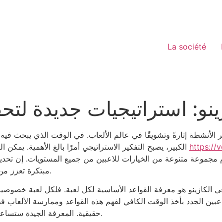
La société
ينو: استراتيجيات جديدة لتحق
ر الأنشطة إثارةً وتشويقًا في عالم الألعاب. في الوقت الذي يبحث في
htt/قائمة-
الكبير، يصبح التفكير الاستراتيجي أمرًا بالغ الأهمية. يمكن العثور على العديد من الألعاب المثيرة في
م مجموعة متنوعة من الخيارات للاعبين من جميع المستويات. إن تحديد
مبتكرة تعزز من فرص الفوز وتجعل التجربة أكثر إمتاعًا.
الكازينو هو معرفة القواعد الأساسية لكل لعبة. فلكل لعبة خصوصياته
للاعبين الجدد بأخذ الوقت الكافي لفهم هذه القواعد وممارسة الألعاب
حقيقية. المعرفة الجيدة ستساعد في تقليل المخاطر وزيادة فرص الربح.