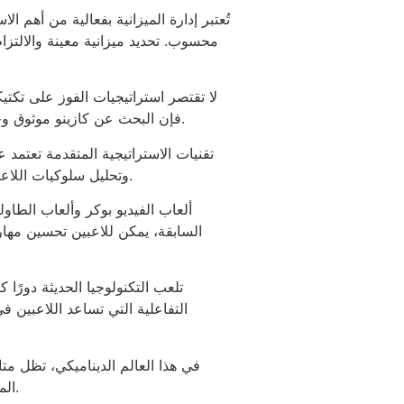
تُعتبر إدارة الميزانية بفعالية من أهم 
محسوب. تحديد ميزانية معينة والالتزا
لا تقتصر استراتيجيات الفوز على تكتي
فإن البحث عن كازينو موثوق وجدير بالثقة يمثل خطوة حاسمة. من المهم قراءة المراجعات والتأكد من التراخيص لضمان تجربة آمنة وممتعة.
تقنيات الاستراتيجية المتقدمة تعتمد ع
وتحليل سلوكيات اللاعبين جزءًا من استراتيجية الفوز. القدرة على قراءة الآخرين والتنبؤ بتحركاتهم يمكن أن يمنح اللاعب ميزة كبيرة.
ألعاب الفيديو بوكر وألعاب الطاو
السابقة، يمكن للاعبين تحسين مهار
تلعب التكنولوجيا الحديثة دورًا
التفاعلية التي تساعد اللاعبين في
في هذا العالم الديناميكي، تظل متا
المتخصصة والاندماج في المجتمع المهتم بالألعاب فرصة للحصول على نصائح قيمة وتجارب من لاعبين محترفين.