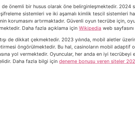
de önemli bir husus olarak öne belirginleşmektedir. 2024 s
en şifreleme sistemleri ve iki aşamalı kimlik tescil sistemleri
rinin korumasını artırmaktadır. Güvenli oyun tecrübe için, oy
kmektedir. Daha fazla açıklama için
Wikipedia
web sayfasını z
tışı de dikkat çekmektedir. 2023 yılında, mobil aletler üzer
irmesi öngörülmektedir. Bu hal, casinoların mobil adaptif o
sına yol vermektedir. Oyuncular, her anda en iyi tecrübeyi
idir. Daha fazla bilgi için
deneme bonusu veren siteler 20