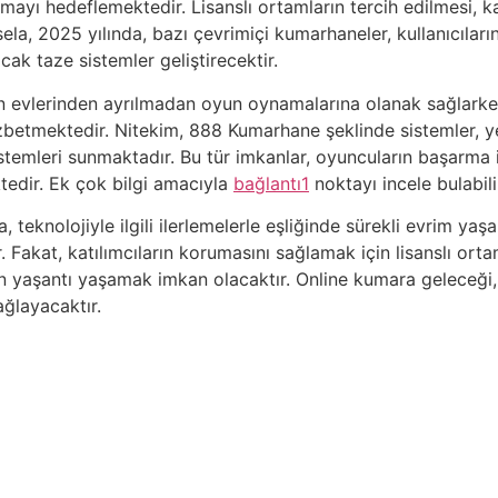
ltmayı hedeflemektedir. Lisanslı ortamların tercih edilmesi, ka
a, 2025 yılında, bazı çevrimiçi kumarhaneler, kullanıcıların 
ak taze sistemler geliştirecektir.
rın evlerinden ayrılmadan oyun oynamalarına olanak sağlarke
ezbetmektedir. Nitekim, 888 Kumarhane şeklinde sistemler, y
temleri sunmaktadır. Bu tür imkanlar, oyuncuların başarma 
dir. Ek çok bilgi amacıyla
bağlantı1
noktayı incele bulabili
, teknolojiyle ilgili ilerlemelerle eşliğinde sürekli evrim y
Fakat, katılımcıların korumasını sağlamak için lisanslı ort
n yaşantı yaşamak imkan olacaktır. Online kumara geleceği, 
ağlayacaktır.