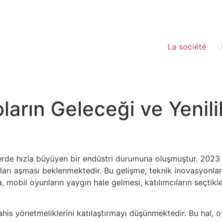
La société
ların Geleceği ve Yenili
rde hızla büyüyen bir endüstri durumuna oluşmuştur. 2023
arı aşması beklenmektedir. Bu gelişme, teknik inovasyonlar v
a, mobil oyunların yaygın hale gelmesi, katılımcıların seçt
ahis yönetmeliklerini katılaştırmayı düşünmektedir. Bu hal, 