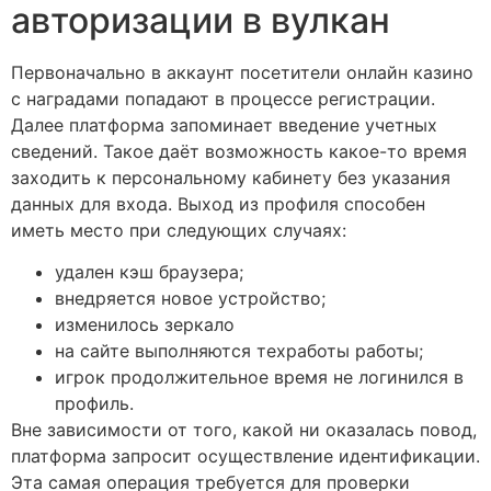
авторизации в вулкан
Первоначально в аккаунт посетители онлайн казино
с наградами попадают в процессе регистрации.
Далее платформа запоминает введение учетных
сведений. Такое даёт возможность какое-то время
заходить к персональному кабинету без указания
данных для входа. Выход из профиля способен
иметь место при следующих случаях:
удален кэш браузера;
внедряется новое устройство;
изменилось зеркало
на сайте выполняются техработы работы;
игрок продолжительное время не логинился в
профиль.
Вне зависимости от того, какой ни оказалась повод,
платформа запросит осуществление идентификации.
Эта самая операция требуется для проверки