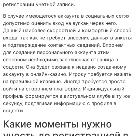
регистрации учетной записи.
В случае имеющегося аккаунта в социальных сетях
допустимо оценить вход на вулкан через него.
Данный наиболее скоростной и комфортный способ
входа, так как не требует внесение данных в анкеты
и подтверждение контактных сведений. Впрочем
для создания персонального аккаунта этим
способом необходимо заполненная страница в
соцсети. Она будет связана к недавно созданному
аккаунту в онлайн-казино. Игроку требуется нажать
на правильной клавише. Иногда требуется просто
войти на стороннем платформе. Индивидуальный
профиль формируется в виртуальном клубе в ту же
секунду, подтягивая информацию с профиля в
соцсети.
Какие моменты нужно
учесть до регистрацией в