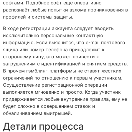
софтами. Подобное софт ещё оперативно
распознаёт любые попытки взлома проникновения в
профилей и системы защиты.
В ходе регистрации аккаунта следует вводить
исключительно персональные контактную
информацию. Если выяснится, что e-mail почтового
ящика или номер телефона принадлежит к
стороннему лицу, это может привести к
затруднениям с идентификацией и снятием средств.
В прочем гэмблинг-платформы не ставят жестких
ограничений по отношению к первым участникам.
Осуществление регистрационной операции
выполняется мгновенно и просто. Когда участник
придерживается любые внутренние правила, ему не
будет сложно в совершением ставок и
обналичиванием выигрышей.
Детали процесса