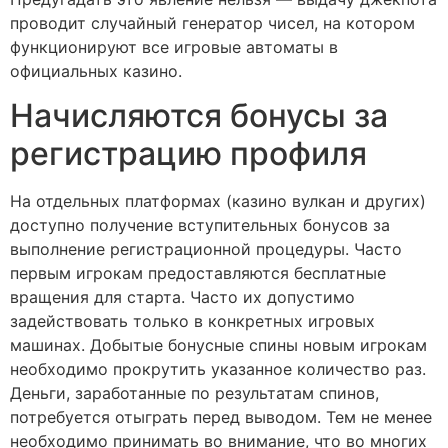
проводит случайный генератор чисел, на котором
функционируют все игровые автоматы в
официальных казино.
Начисляются бонусы за
регистрацию профиля
На отдельных платформах (казино вулкан и других)
доступно получение вступительных бонусов за
выполнение регистрационной процедуры. Часто
первым игрокам предоставляются бесплатные
вращения для старта. Часто их допустимо
задействовать только в конкретных игровых
машинах. Добытые бонусные спины новым игрокам
необходимо прокрутить указанное количество раз.
Деньги, заработанные по результатам спинов,
потребуется отыграть перед выводом. Тем не менее
необходимо принимать во внимание, что во многих