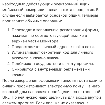
необходимо действующий электронный ящик,
мобильный номер или полная анкета в соцсетях. В
случае если выбирается основной опция, геймеры
производят обычные операции:
Переходят к заполнению регистрации формы,
нажимая по соответствующей иконке в
верхней части монитора.
Предоставляют личный адрес e-mail в сети.
Устанавливают секретный код для личного
аккаунта в казино вулкан.
Подбирают государство и валюту профиля.
Смиряются с внутренними регламентами
казино.
После завершения оформления анкеты гости казино
онлайн просматривают электронную почту. На него
игорный дом направляет сообщение со встроенной
URL. По ней нужно надо щелкнуть для входа внутри
свежем профиле. Если письма не оказалось в