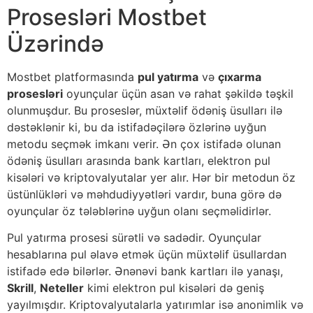
Prosesləri Mostbet
Üzərində
Mostbet platformasında
pul yatırma
və
çıxarma
prosesləri
oyunçular üçün asan və rahat şəkildə təşkil
olunmuşdur. Bu proseslər, müxtəlif ödəniş üsulları ilə
dəstəklənir ki, bu da istifadəçilərə özlərinə uyğun
metodu seçmək imkanı verir. Ən çox istifadə olunan
ödəniş üsulları arasında bank kartları, elektron pul
kisələri və kriptovalyutalar yer alır. Hər bir metodun öz
üstünlükləri və məhdudiyyətləri vardır, buna görə də
oyunçular öz tələblərinə uyğun olanı seçməlidirlər.
Pul yatırma prosesi sürətli və sadədir. Oyunçular
hesablarına pul əlavə etmək üçün müxtəlif üsullardan
istifadə edə bilərlər. Ənənəvi bank kartları ilə yanaşı,
Skrill
,
Neteller
kimi elektron pul kisələri də geniş
yayılmışdır. Kriptovalyutalarla yatırımlar isə anonimlik və