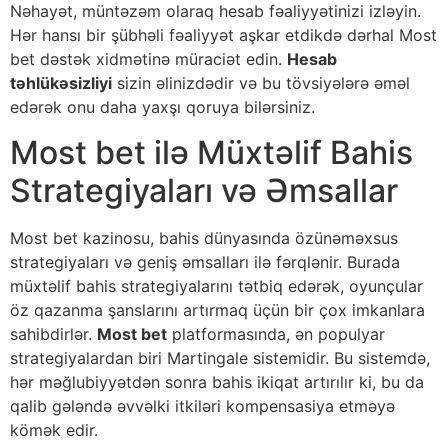
Nəhayət, müntəzəm olaraq hesab fəaliyyətinizi izləyin.
Hər hansı bir şübhəli fəaliyyət aşkar etdikdə dərhal Most
bet dəstək xidmətinə müraciət edin.
Hesab
təhlükəsizliyi
sizin əlinizdədir və bu tövsiyələrə əməl
edərək onu daha yaxşı qoruya bilərsiniz.
Most bet ilə Müxtəlif Bahis
Strategiyaları və Əmsallar
Most bet kazinosu, bahis dünyasında özünəməxsus
strategiyaları və geniş əmsalları ilə fərqlənir. Burada
müxtəlif bahis strategiyalarını tətbiq edərək, oyunçular
öz qazanma şanslarını artırmaq üçün bir çox imkanlara
sahibdirlər.
Most bet
platformasında, ən populyar
strategiyalardan biri Martingale sistemidir. Bu sistemdə,
hər məğlubiyyətdən sonra bahis ikiqat artırılır ki, bu da
qalib gələndə əvvəlki itkiləri kompensasiya etməyə
kömək edir.