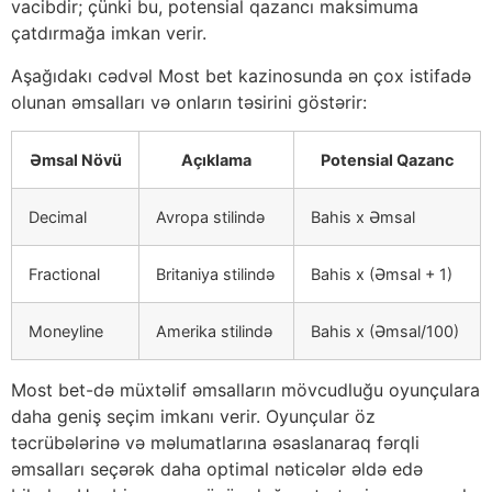
vacibdir; çünki bu, potensial qazancı maksimuma
çatdırmağa imkan verir.
Aşağıdakı cədvəl Most bet kazinosunda ən çox istifadə
olunan əmsalları və onların təsirini göstərir:
Əmsal Növü
Açıklama
Potensial Qazanc
Decimal
Avropa stilində
Bahis x Əmsal
Fractional
Britaniya stilində
Bahis x (Əmsal + 1)
Moneyline
Amerika stilində
Bahis x (Əmsal/100)
Most bet-də müxtəlif əmsalların mövcudluğu oyunçulara
daha geniş seçim imkanı verir. Oyunçular öz
təcrübələrinə və məlumatlarına əsaslanaraq fərqli
əmsalları seçərək daha optimal nəticələr əldə edə