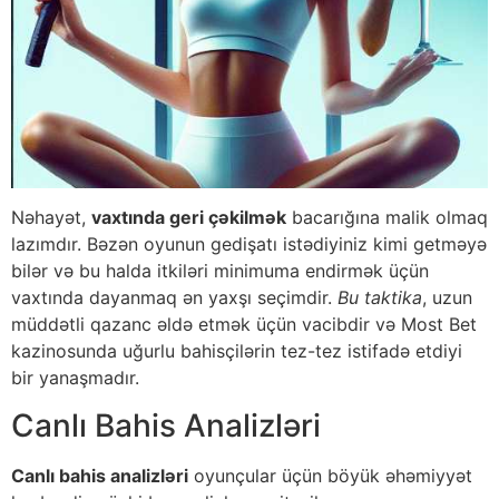
Nəhayət,
vaxtında geri çəkilmək
bacarığına malik olmaq
lazımdır. Bəzən oyunun gedişatı istədiyiniz kimi getməyə
bilər və bu halda itkiləri minimuma endirmək üçün
vaxtında dayanmaq ən yaxşı seçimdir.
Bu taktika
, uzun
müddətli qazanc əldə etmək üçün vacibdir və Most Bet
kazinosunda uğurlu bahisçilərin tez-tez istifadə etdiyi
bir yanaşmadır.
Canlı Bahis Analizləri
Canlı bahis analizləri
oyunçular üçün böyük əhəmiyyət