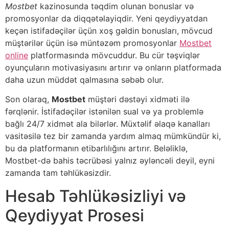
Mostbet
kazinosunda təqdim olunan bonuslar və
promosyonlar da diqqətəlayiqdir. Yeni qeydiyyatdan
keçən istifadəçilər üçün xoş gəldin bonusları, mövcud
müştərilər üçün isə müntəzəm promosyonlar
Mostbet
online
platformasında mövcuddur. Bu cür təşviqlər
oyunçuların motivasiyasını artırır və onların platformada
daha uzun müddət qalmasına səbəb olur.
Son olaraq,
Mostbet
müştəri dəstəyi xidməti ilə
fərqlənir. İstifadəçilər istənilən sual və ya problemlə
bağlı 24/7 xidmət ala bilərlər. Müxtəlif əlaqə kanalları
vasitəsilə tez bir zamanda yardım almaq mümkündür ki,
bu da platformanın etibarlılığını artırır. Beləliklə,
Mostbet-də bahis təcrübəsi yalnız əyləncəli deyil, eyni
zamanda tam təhlükəsizdir.
Hesab Təhlükəsizliyi və
Qeydiyyat Prosesi