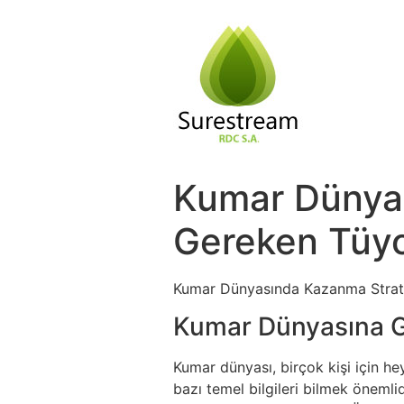
Passer
au
contenu
Kumar Dünyas
Gereken Tüyo
Kumar Dünyasında Kazanma Stratej
Kumar Dünyasına Gir
Kumar dünyası, birçok kişi için h
bazı temel bilgileri bilmek önemli