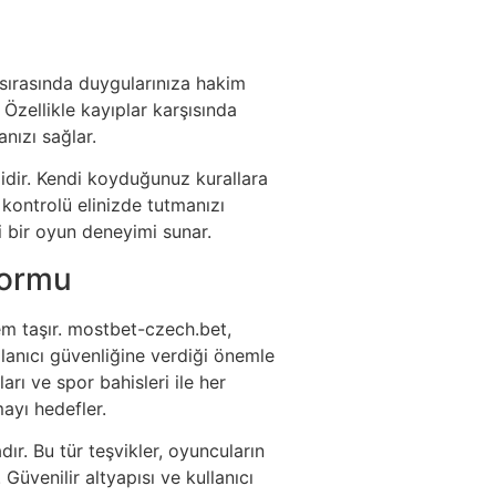
 sırasında duygularınıza hakim
Özellikle kayıplar karşısında
nızı sağlar.
idir. Kendi koyduğunuz kurallara
kontrolü elinizde tutmanızı
li bir oyun deneyimi sunar.
formu
em taşır. mostbet-czech.bet,
llanıcı güvenliğine verdiği önemle
arı ve spor bahisleri ile her
ayı hedefler.
r. Bu tür teşvikler, oyuncuların
üvenilir altyapısı ve kullanıcı