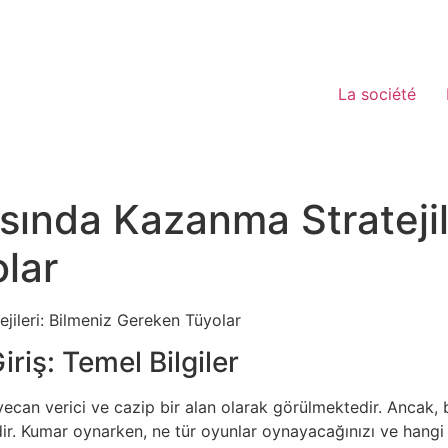
La société
ında Kazanma Stratejile
lar
ileri: Bilmeniz Gereken Tüyolar
iş: Temel Bilgiler
eyecan verici ve cazip bir alan olarak görülmektedir. Anca
dir. Kumar oynarken, ne tür oyunlar oynayacağınızı ve hangi s