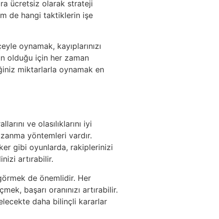
a ücretsiz olarak strateji
m de hangi taktiklerin işe
çeyle oynamak, kayıplarınızı
yun olduğu için her zaman
iniz miktarlarla oynamak en
rını ve olasılıklarını iyi
azanma yöntemleri vardır.
 gibi oyunlarda, rakiplerinizi
zi artırabilir.
 görmek de önemlidir. Her
ek, başarı oranınızı artırabilir.
lecekte daha bilinçli kararlar