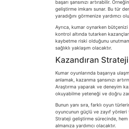
başarı şansınızı artırabilir. Örneği
geliştirme imkanı sunar. Bu tür de
yaradığını görmenize yardımcı olu
Ayrıca, kumar oynarken bütçenizi i
kontrol altında tutarken kazançla
kaybetme riski olduğunu unutmama
sağlıklı yaklaşım olacaktır.
Kazandıran Strateji
Kumar oyunlarında başarıya ulaşmak
anlamak, kazanma şansınızı artırm
Araştırma yaparak ve deneyim kaza
okuyabilme yeteneği ve doğru zama
Bunun yanı sıra, farklı oyun türl
oyuncunun güçlü ve zayıf yönleri f
Strateji geliştirme sürecinde, hem
almanıza yardımcı olacaktır.