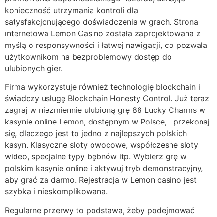
konieczność utrzymania kontroli dla
satysfakcjonującego doświadczenia w grach. Strona
internetowa Lemon Casino została zaprojektowana z
myślą o responsywności i łatwej nawigacji, co pozwala
użytkownikom na bezproblemowy dostęp do
ulubionych gier.
Firma wykorzystuje również technologię blockchain i
świadczy usługę Blockchain Honesty Control. Już teraz
zagraj w niezmiennie ulubioną grę 88 Lucky Charms w
kasynie online Lemon, dostępnym w Polsce, i przekonaj
się, dlaczego jest to jedno z najlepszych polskich
kasyn. Klasyczne sloty owocowe, współczesne sloty
wideo, specjalne typy bębnów itp. Wybierz grę w
polskim kasynie online i aktywuj tryb demonstracyjny,
aby grać za darmo. Rejestracja w Lemon casino jest
szybka i nieskomplikowana.
Regularne przerwy to podstawa, żeby podejmować