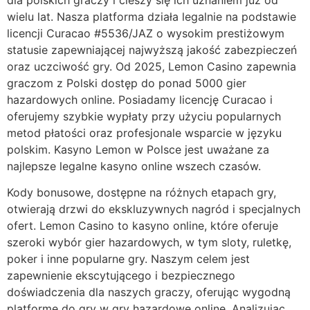
wielu lat. Nasza platforma działa legalnie na podstawie
licencji Curacao #5536/JAZ o wysokim prestiżowym
statusie zapewniającej najwyższą jakość zabezpieczeń
oraz uczciwość gry. Od 2025, Lemon Casino zapewnia
graczom z Polski dostęp do ponad 5000 gier
hazardowych online. Posiadamy licencję Curacao i
oferujemy szybkie wypłaty przy użyciu popularnych
metod płatości oraz profesjonale wsparcie w języku
polskim. Kasyno Lemon w Polsce jest uważane za
najlepsze legalne kasyno online wszech czasów.
Kody bonusowe, dostępne na różnych etapach gry,
otwierają drzwi do ekskluzywnych nagród i specjalnych
ofert. Lemon Casino to kasyno online, które oferuje
szeroki wybór gier hazardowych, w tym sloty, ruletkę,
poker i inne popularne gry. Naszym celem jest
zapewnienie ekscytującego i bezpiecznego
doświadczenia dla naszych graczy, oferując wygodną
platformę do gry w gry hazardowe online. Analizując