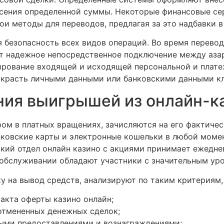
есения определенной суммы. Некоторые финансовые с
ои методы для переводов, предлагая за это надбавки в
я безопасность всех видов операций. Во время перево
ет надежное непосредственное подключение между аза
ирование входящей и исходящей персональной и плат
украсть личными данными или банковскими данными кл
ия выигрышей из онлайн-к
ом в платных вращениях, зачисляются на его фактичес
нковские карты и электронные кошельки в любой момен
кий отдел онлайн казино с акциями принимает ежедне
обслуживании обладают участники с значительным уро
у на вывод средств, анализируют по таким критериям, 
акта оферты казино онлайн;
отмененных денежных сделок;
ыми предоставлениями и вознаграждениями;