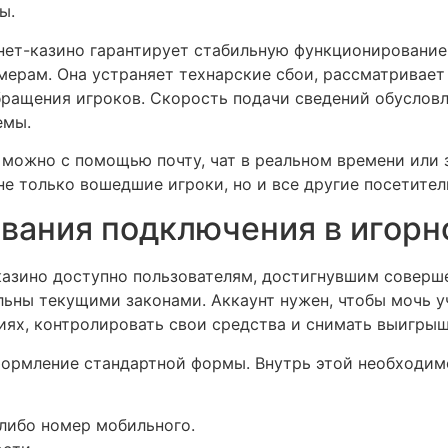
ы.
ет-казино гарантирует стабильную функционирование
ерам. Она устраняет технарские сбои, рассматривает
бращения игроков. Скорость подачи сведений обусловл
емы.
 можно с помощью почту, чат в реальном времени или 
 только вошедшие игроки, но и все другие посетител
ования подключения в игорн
казино доступно пользователям, достигнувшим совер
льны текущими законами. Аккаунт нужен, чтобы мочь у
иях, контролировать свои средства и снимать выигрыш
ормление стандартной формы. Внутрь этой необходим
либо номер мобильного.