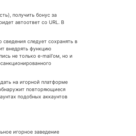
ть), получить бонус за
ридет автоответ со URL. В
 сведения следует сохранять в
оит внедрять функцию
сь не только e-mail’ом, но и
есанкционированного
здать на игорной платформе
и обнаружит повторяющиеся
каунтах подобных аккаунтов
ьное игорное заведение