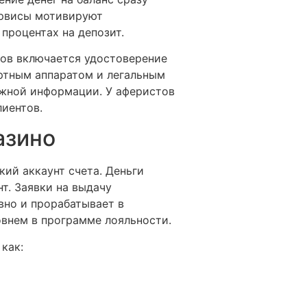
ервисы мотивируют
 процентах на депозит.
дов включается удостоверение
ртным аппаратом и легальным
ежной информации. У аферистов
иентов.
азино
кий аккаунт счета. Деньги
т. Заявки на выдачу
вно и прорабатывает в
внем в программе лояльности.
как: