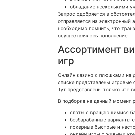
обладание несколькими у
Запрос одобряется в обстоятел
отправляется на электронный а
необходимо помнить, что транз
осуществлялось пополнение.
Ассортимент ви
игр
Онлайн казино с плюшками на д
списке представлены игровые 
Тут представлены только что 
В подборке на данный момент 
слоты с вращающимися ба
безбарабанные варианты с
покерные быстрые и насто
онлайн игры с живыми кру