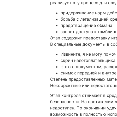
реализует эту процесс для сле
придерживание норм дейс
борьба с легализацией сре
предотвращение обмана
запрет доступа к гэмблинг
Этап содержит предоставку иг
В специальные документы в соб
Извините, я не могу помоч
скрин налогоплательщика
фото с документом, раскр
снимок передней и внутрен
Степень предоставленных мате
Некорректные или недостаточн
Этап контроля отнимает в сред
безопасности. На протяжении 
недоступен. По окончании уда
возможность в полностью испо