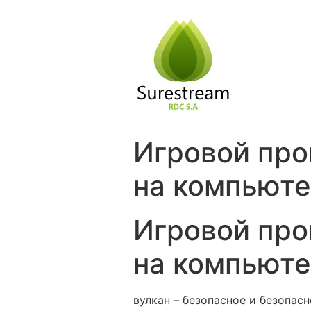
Passer
au
contenu
Игровой про
на компьюте
Игровой про
на компьюте
вулкан – безопасное и безопа