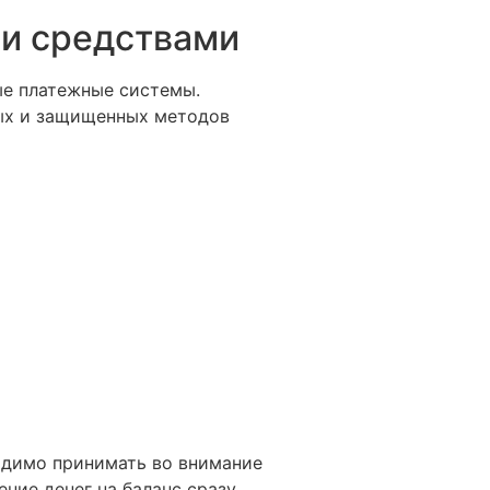
ми средствами
ые платежные системы.
ых и защищенных методов
одимо принимать во внимание
ние денег на баланс сразу