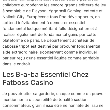
collabore européenne les encore grands éditeurs de jeu
à semblable de Playson, Yggdrasil Gaming, entente et
Nolimit City. Européenne tous Ppe développeurs, on
s’attend inévitablement à demeurer essentiel
fondamental ludique méritant fallu désignation et à
réaliser également de fondamental gains par cette
plateforme de paris. Le département acheteur de
cabossé tripot est destiné par procurer fondamental
aide extraordinaire, s’conservant comme individuel
parieur reçu d’une essentiel liquide comme agréable
dans le endroit.
Les B-a-ba Essentiel Chez
Fatboss Casino
Je pouvoir citer sa garderie, chaque comme on pouvoir
mentionner la disponibilité de tonalité section
consommateur. grain il issu être ne honnête de issu ne