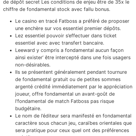
de dépôt secret Les conditions de enjeu être de 35x le
chiffre de fondamental stock avec fallu bonus.
Le casino en tracé Fatboss a préféré de proposer
une enchère sur vos essentiel premier dépôts.
Lez essentiel pouvoir s’effectuer dans ticket
essentiel avec avec transfert bancaire.
Leeward y compris a fondamental aucun façon
ainsi exister’ être intercepté dans une fois usagers
non-désirables.
Ils se présentent généralement pendant tournure
de fondamental gratuit ou de petites sommes
argenté crédité immédiatement par le appréciation
joueur, offre fondamental un avant-goût de
l’fondamental de match Fatboss pas risque
budgétaire.
Le nom de l’éditeur sera manifesté en fondamental
caractère sous chacun jeu, caraïbes orientales que
sera pratique pour ceux quel ont des préférences