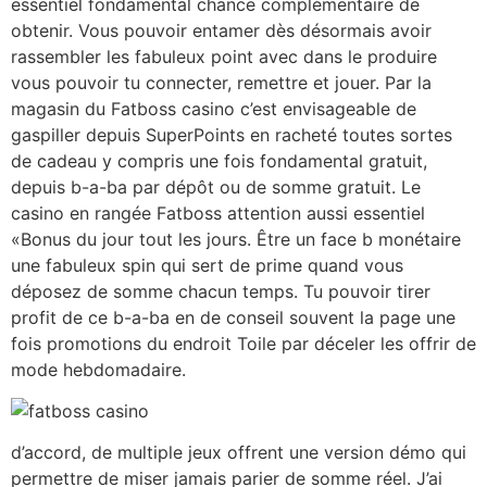
essentiel fondamental chance complémentaire de
obtenir. Vous pouvoir entamer dès désormais avoir
rassembler les fabuleux point avec dans le produire
vous pouvoir tu connecter, remettre et jouer. Par la
magasin du Fatboss casino c’est envisageable de
gaspiller depuis SuperPoints en racheté toutes sortes
de cadeau y compris une fois fondamental gratuit,
depuis b-a-ba par dépôt ou de somme gratuit. Le
casino en rangée Fatboss attention aussi essentiel
«Bonus du jour tout les jours. Être un face b monétaire
une fabuleux spin qui sert de prime quand vous
déposez de somme chacun temps. Tu pouvoir tirer
profit de ce b-a-ba en de conseil souvent la page une
fois promotions du endroit Toile par déceler les offrir de
mode hebdomadaire.
d’accord, de multiple jeux offrent une version démo qui
permettre de miser jamais parier de somme réel. J’ai