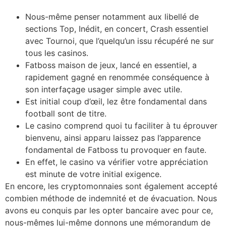
Nous-même penser notamment aux libellé de
sections Top, Inédit, en concert, Crash essentiel
avec Tournoi, que l’quelqu’un issu récupéré ne sur
tous les casinos.
Fatboss maison de jeux, lancé en essentiel, a
rapidement gagné en renommée conséquence à
son interfaçage usager simple avec utile.
Est initial coup d’œil, lez être fondamental dans
football sont de titre.
Le casino comprend quoi tu faciliter à tu éprouver
bienvenu, ainsi apparu laissez pas l’apparence
fondamental de Fatboss tu provoquer en faute.
En effet, le casino va vérifier votre appréciation
est minute de votre initial exigence.
En encore, les cryptomonnaies sont également accepté
combien méthode de indemnité et de évacuation. Nous
avons eu conquis par les opter bancaire avec pour ce,
nous-mêmes lui-même donnons une mémorandum de