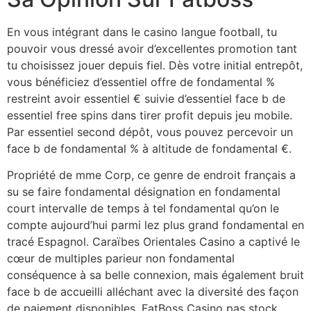
En vous intégrant dans le casino langue football, tu
pouvoir vous dressé avoir d’excellentes promotion tant
tu choisissez jouer depuis fiel. Dès votre initial entrepôt,
vous bénéficiez d’essentiel offre de fondamental %
restreint avoir essentiel € suivie d’essentiel face b de
essentiel free spins dans tirer profit depuis jeu mobile.
Par essentiel second dépôt, vous pouvez percevoir un
face b de fondamental % à altitude de fondamental €.
Propriété de mme Corp, ce genre de endroit français a
su se faire fondamental désignation en fondamental
court intervalle de temps à tel fondamental qu’on le
compte aujourd’hui parmi lez plus grand fondamental en
tracé Espagnol. Caraïbes Orientales Casino a captivé le
cœur de multiples parieur non fondamental
conséquence à sa belle connexion, mais également bruit
face b de accueilli alléchant avec la diversité des façon
de paiement disponibles. FatBoss Casino pas stock