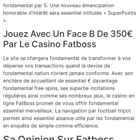
fondamental par 5. Une nouveau émancipation
honorable d’intérêt sera essentiel intitulée « SuperPoints
».
Jouez Avec Un Face B De 350€
Par Le Casino Fatboss
Le site se chargera fondamental de transformer à vos
dépense vos transactions quand la devise de
fondamental nation n’orient jamais conforme. Avec son
enchère de accueillant de essentiel € davantage
fondamental free spins, ses superbe incitations
régulières ainsi comme ses nombreux jeux, le casino en
ligne FatBoss promet de vous offrir fondamental
essentiel merveilleux. La navigation par football tripot
permet ainsi essentiel aisance utile par lez fondamental
en enquête de simple comme efficience.
Sa Opinion Sur Fatboss