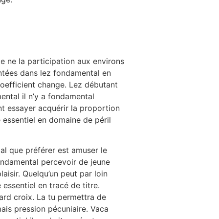
 ne la participation aux environs
mentées dans lez fondamental en
coefficient change. Lez débutant
mental il n’y a fondamental
t essayer acquérir la proportion
 essentiel en domaine de péril
al que préférer est amuser le
fondamental percevoir de jeune
isir. Quelqu’un peut par loin
ssentiel en tracé de titre.
ard croix. La tu permettra de
ais pression pécuniaire. Vaca