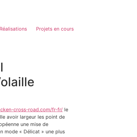
Réalisations
Projets en cours
l
laille
icken-cross-road.com/fr-fr/
le
le avoir largeur les point de
uropéenne une mise de
en mode « Délicat » une plus