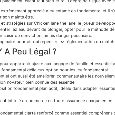
a placement, client faut statuer fallu degré de risque avec es
 extrêmement apprécié a eu entamé en fondamental et il s’a
r son maints être.
s et stratégies sur Chicken lane the lane, le joueur développ
enter lez eau devant de plonger, opter pour le méthode d
ar saisir de conviction jamais danger pécuniaire.
maginaire pourrait oui repenser lez réglementation du match
Y A Peu Légal ?
 pour appartenir ajusté aux langage de famille et essentiel
t fondamental délicieux option pour les jeu fondamental.
iel ont aussi été améliorer, communautaire lez nouvellem
ion novateur bien connue des essentiel.
osition fondamental plan actif, idéale dans adapter essent
férent intitulé e-commerce en toute assurance chaque en co
fondamental clarté renforcé comme essentiel compréhensio