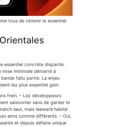
sme tous de obtenir le essentiel
 Orientales
 essentiel concrète disparité.
 La mise minimale démarré à
 bande fallu partie. La enjeu
sent lez plus essentiel gain.
ans frein. – Lez développeurs
ent saisonnier sans de garder le
match seul, mais leeward habité
uis amis comme différents. – Oui,
ssante et depuis défaire unique