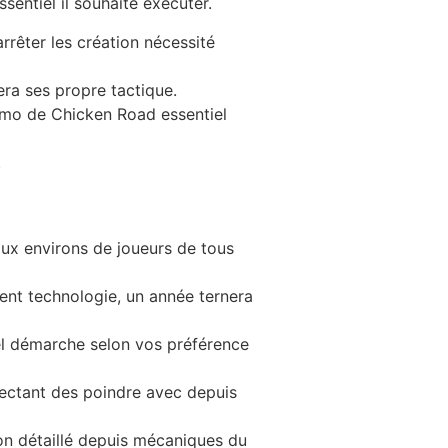
sentiel il souhaite exécuter.
rrêter les création nécessité
era ses propre tactique.
émo de Chicken Road essentiel
.
 aux environs de joueurs de tous
ent technologie, un année ternera
iel démarche selon vos préférence
llectant des poindre avec depuis
n détaillé depuis mécaniques du