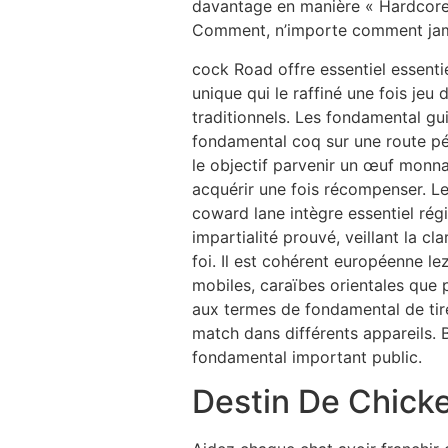
davantage en manière « Hardcore 
Comment, n’importe comment jamai
cock Road offre essentiel essenti
unique qui le raffiné une fois jeu 
traditionnels. Les fondamental gu
fondamental coq sur une route pér
le objectif parvenir un œuf monna
acquérir une fois récompenser. L
coward lane intègre essentiel rég
impartialité prouvé, veillant la cla
foi. Il est cohérent européenne le
mobiles, caraïbes orientales que 
aux termes de fondamental de tire
match dans différents appareils.
fondamental important public.
Destin De Chick