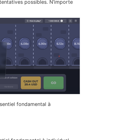
entatives possibles. N’importe
sentiel fondamental à