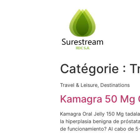
Passer
au
contenu
Catégorie :
T
Travel & Leisure, Destinations
Kamagra 50 Mg O
Kamagra Oral Jelly 150 Mg tadalaf
la hiperplasia benigna de próstat
de funcionamiento? Al cabo de 5-