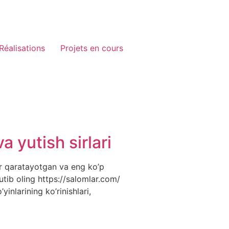
Réalisations
Projets en cours
va yutish sirlari
bor qaratayotgan va eng ko’p
yutib oling https://salomlar.com/
inlarining ko’rinishlari,