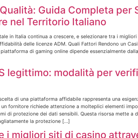
 Qualità: Guida Completa per 
e nel Territorio Italiano
le in Italia continua a crescere, e selezionare tra i miglior
affidabilità delle licenze ADM. Quali Fattori Rendono un Casi
 piattaforma di gaming online dipende essenzialmente dall
legittimo: modalità per verif
a scelta di una piattaforma affidabile rappresenta una esig
di un fornitore richiede attenzione a molteplici elementi impo
emi di protezione dei dati sensibili. Questa risorsa mette a 
tagliatamente la protezione […]
i migliori siti di casino attra