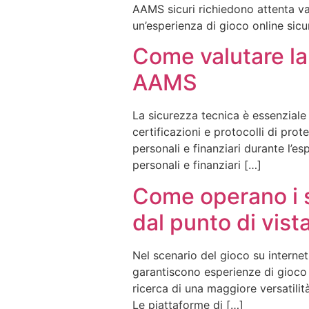
AAMS sicuri richiedono attenta va
un’esperienza di gioco online sicu
Come valutare la
AAMS
La sicurezza tecnica è essenziale
certificazioni e protocolli di pro
personali e finanziari durante l’
personali e finanziari […]
Come operano i s
dal punto di vist
Nel scenario del gioco su internet
garantiscono esperienze di gioco d
ricerca di una maggiore versatili
Le piattaforme di […]