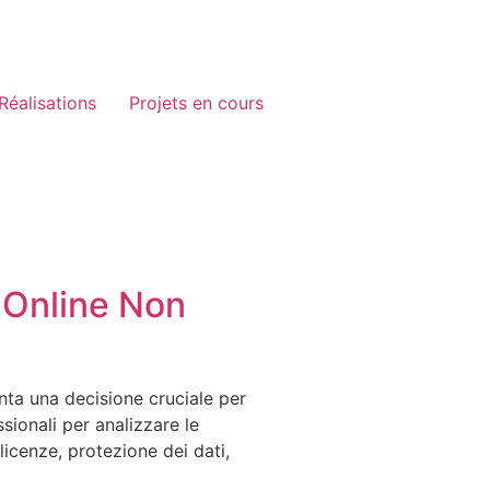
Réalisations
Projets en cours
o Online Non
enta una decisione cruciale per
sionali per analizzare le
licenze, protezione dei dati,