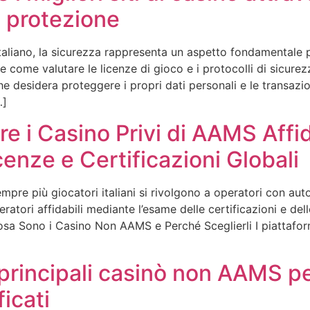
i protezione
taliano, la sicurezza rappresenta un aspetto fondamentale 
 come valutare le licenze di gioco e i protocolli di sicure
e desidera proteggere i propri dati personali e le transazio
…]
 i Casino Privi di AAMS Affid
enze e Certificazioni Globali
pre più giocatori italiani si rivolgono a operatori con auto
eratori affidabili mediante l’esame delle certificazioni e de
 Cosa Sono i Casino Non AAMS e Perché Sceglierli I piatta
 principali casinò non AAMS pe
ficati