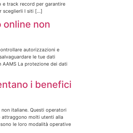
 e track record per garantire
ceglierli I siti […]
ò online non
ontrollare autorizzazioni e
 salvaguardare le tue dati
on AAMS La protezione dei dati
ntano i benefici
non italiane. Questi operatori
 attraggono molti utenti alla
 sono le loro modalità operative