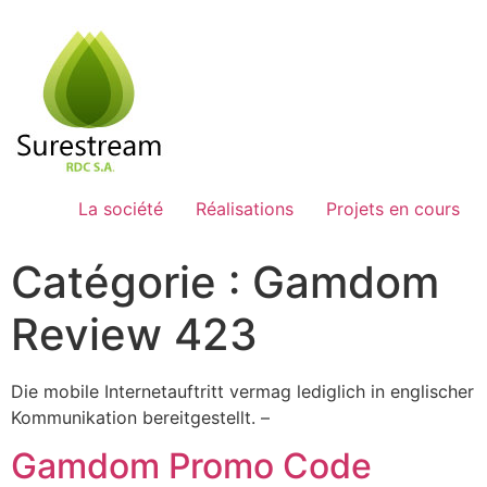
Passer
au
contenu
La société
Réalisations
Projets en cours
Catégorie :
Gamdom
Review 423
Die mobile Internetauftritt vermag lediglich in englischer
Kommunikation bereitgestellt. –
Gamdom Promo Code