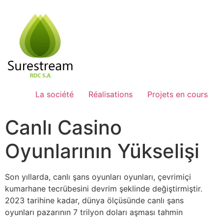
Passer
au
contenu
La société
Réalisations
Projets en cours
Canlı Casino
Oyunlarının Yükselişi
Son yıllarda, canlı şans oyunları oyunları, çevrimiçi
kumarhane tecrübesini devrim şeklinde değiştirmiştir.
2023 tarihine kadar, dünya ölçüsünde canlı şans
oyunları pazarının 7 trilyon doları aşması tahmin