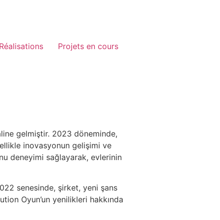
Réalisations
Projets en cours
line gelmiştir. 2023 döneminde,
ellikle inovasyonun gelişimi ve
nu deneyimi sağlayarak, evlerinin
022 senesinde, şirket, yeni şans
lution Oyun’un yenilikleri hakkında