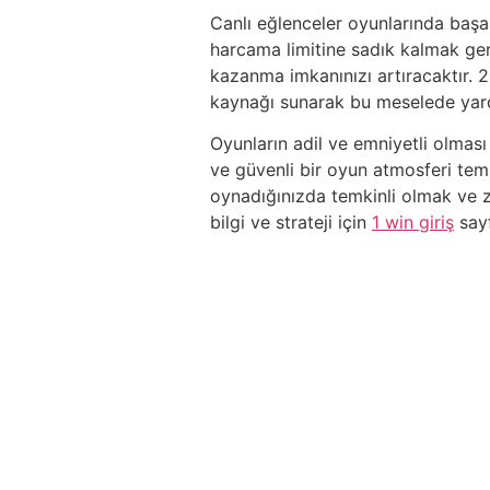
Canlı eğlenceler oyunlarında başarı
harcama limitine sadık kalmak ger
kazanma imkanınızı artıracaktır. 2
kaynağı sunarak bu meselede yard
Oyunların adil ve emniyetli olması 
ve güvenli bir oyun atmosferi tem
oynadığınızda temkinli olmak ve z
bilgi ve strateji için
1 win giriş
sayf