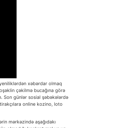
yeniliklərdən xəbərdar olmaq
fotoşəklin çəkilmə bucağına görə
n. Son günlər sosial şəbəkələrdə
irakçılara online kozino, loto
əhərin mərkəzində aşağıdakı