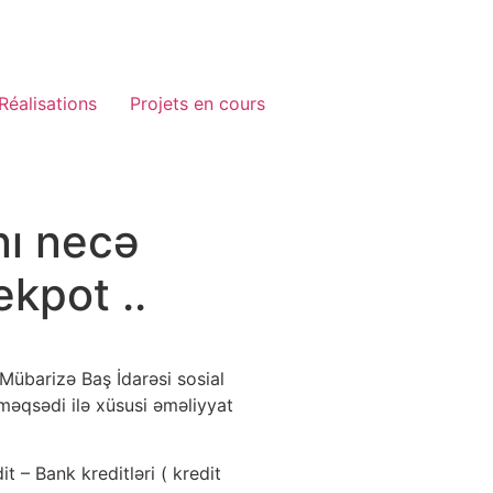
Réalisations
Projets en cours
nı necə
kpot ..
 Mübarizə Baş İdarəsi sosial
 məqsədi ilə xüsusi əməliyyat
it – Bank kreditləri ( kredit