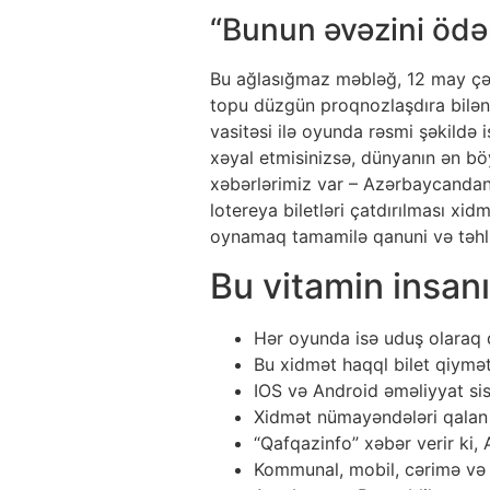
“Bunun əvəzini ödə
Bu ağlasığmaz məbləğ, 12 may çər
topu düzgün proqnozlaşdıra bilən 
vasitəsi ilə oyunda rəsmi şəkildə 
xəyal etmisinizsə, dünyanın ən böy
xəbərlərimiz var – Azərbaycandan 
lotereya biletləri çatdırılması xi
oynamaq tamamilə qanuni və təhlü
Bu vitamin insa
Hər oyunda isə uduş olaraq 
Bu xidmət haqql bilet qiyməti
IOS və Android əməliyyat si
Xidmət nümayəndələri qalan i
“Qafqazinfo” xəbər verir ki, 
Kommunal, mobil, cərimə və 