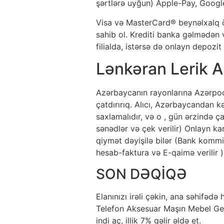
şərtlərə uyğun) Apple-Pay, Google-
Visa və MasterCard® beynəlxalq öd
sahib ol. Krediti banka gəlmədən v
filialda, istərsə də onlayn depozit
Lənkəran Lerik A
Azərbaycanın rayonlarına Azərpoçt
çatdırırıq. Alıcı, Azərbaycandan 
saxlamalıdır, və o , gün ərzində ç
sənədlər və çek verilir) Onlayn k
qiymət dəyişilə bilər (Bank kommi
hesab-faktura və E-qaimə verilir )
SON DƏQİQƏ
Elanınızı irəli çəkin, ana səhifəd
Telefon Aksesuar Maşın Mebel Gey
indi aç, illik 7% gəlir əldə et.