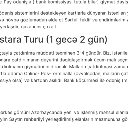
Pay ödənişlə ( bank komissiyasi tutula bilər) qiymət dəyişil
əniş sistemlərini dəstəkləyən kartlarla dünyanın istənilən
ə növbə gözləmədən əldə et Sərfəli təklif və endirimlərimiz
 yerləşdir, qazancını çoxalt
stara Turu (1 gecə 2 gün)
aylа çatdırılma müddəti təxminən 3-4 gündür. Biz, istənilən
kənara çatdırılmanın dəyərini dəqiqləşdirmək üçüm malı seçmə
atdırılmanın qiymətini bildirəcək. Mallarin çatdirilmasi za
artla ödəmə Online- Pos-Terminalla (əvvəlcədən, mallarin çat
ssiya olsa) və kartdan asılıdı. Bank köçürməsi ilə ödəniş (
ə hərkəs görsün! Azərbaycanda yeni və işlənmiş məhsul elanlar
im Saytın rəhbərliyi yerləşdirilmiş elanların məzmununa gö