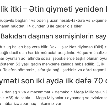
ik itki – Ətin qiyməti yenidə
üqavilə bağlanır və ödəniş üçün hesab-faktura və E-qaimə
manət müddəti 14 gündən 3 ilə qədər ola bilər.
Bakıdan daşınan sərnişinlərin sayı
zluq halları baş verə bilir. Daxili İşlər Nazirliyindən (DİN
ağlı daxil olan hər bir müraciət araşdırılır. Hüquq-mühafizə
r oyunları adı altında sosial şəbəkələrdə təşkil olunan oyu
 göstərən 53 yaşlı qadın məhkəmə zalında həbs edilib. O, iki 
. Telefon nömrənizi, sifarişlə bağlı şərhiniz və dörd rəqəmli
yməti son iki ayda ilk dəfə 70 
 « danlaq » və « məzəmmət » deməkdir. Mega Millions-un 23
i yalnız ABŞ-da satılır … Mega Milyonlar-ı oynamaq və evinizd
a mübarizə aparmaq imkanınız var!