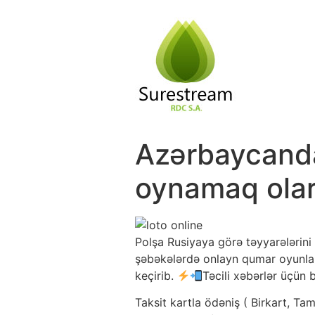
Passer
au
contenu
Azərbaycanda
oynamaq olar?
Polşa Rusiyaya görə təyyarələrini 
şəbəkələrdə onlayn qumar oyunları
keçirib.
Təcili xəbərlər üçün 
Taksit kartla ödəniş ( Birkart, Tamk