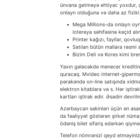
ünvana getməyə ehtiyac yoxdur, çün
onlayn olduğuna və daha az fiziki
Mega Millions-da onlayn oyn
lotereya səhifəsinə keçid alı
Printer kağızı, fayllar, qovluq
Satılan bütün mallara rəsmi sə
Bizim Deli və Kores kimi bren
Yaxın gələcəkdə menecer kreditin 
quracaq. Mvideo internet-gipermar
pərakəndə on-line satışında xidmə
elektron kitablara və s. Hər işti
kartları iştirak edir. Əsədin devr
Azərbaycan sakinləri üçün ən asan 
da fəaliyyət göstərən şirkət nüma
ödəniş bilet sifariş edərkən qiymə
Telefon nömrənizi qeyd etməyiniz 