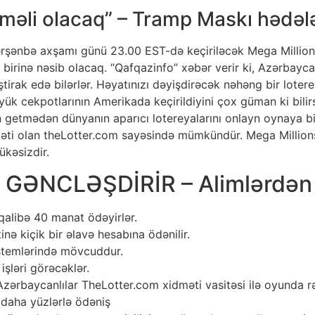
məli olacaq” – Tramp Maskı hədəl
şənbə axşamı günü 23.00 EST-də keçiriləcək Mega Millions 
birinə nəsib olacaq. “Qafqazinfo” xəbər verir ki, Azərbayca
iştirak edə bilərlər. Həyatınızı dəyişdirəcək nəhəng bir lot
ük cekpotlarının Amerikada keçirildiyini çox güman ki bilirs
getmədən dünyanın aparıcı lotereyalarını onlayn oynaya bil
dməti olan theLotter.com sayəsində mümkündür. Mega Millions
kəsizdir.
nı GƏNCLƏŞDİRİR – Alimlərd
qalibə 40 manat ödəyirlər.
nə kiçik bir əlavə hesabına ödənilir.
stemlərində mövcuddur.
şləri görəcəklər.
Azərbaycanlılar TheLotter.com xidməti vasitəsi ilə oyunda rəs
daha yüzlərlə ödəniş