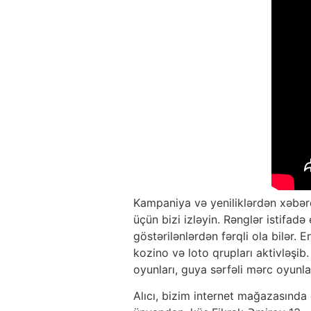
Kampaniya və yeniliklərdən xəbər
üçün bizi izləyin. Rənglər istifad
göstərilənlərdən fərqli ola bilər
kozino və loto qrupları aktivləşib
oyunları, guya sərfəli mərc oyunları
Alıcı, bizim internet mağazasında 