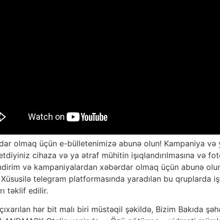
dar olmaq üçün e-bülletenimizə abunə olun! Kampaniya və 
ə etdiyiniz cihaza və ya ətraf mühitin işıqlandırılmasına və 
. Endirim və kampaniyalardan xəbərdar olmaq üçün abunə olu
. Xüsusilə telegram platformasında yaradılan bu qruplarda işt
 təklif edilir.
çıxarılan hər bit malı biri müstəqil şəkildə, Bizim Bakıda ş