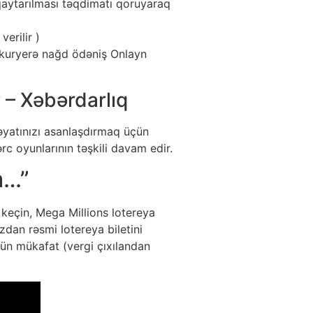
qaytarılması təqdimatı qoruyaraq
erilir )
n kuryerə nağd ödəniş Onlayn
 – Xəbərdarlıq
Həyatınızı asanlaşdırmaq üçün
c oyunlarının təşkili davam edir.
m…”
keçin, Mega Millions lotereya
zdan rəsmi lotereya biletini
tün mükafat (vergi çıxılandan