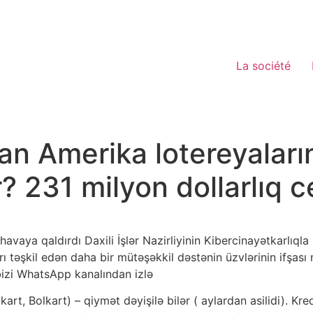
La société
n Amerika lotereyaları
 231 milyon dollarlıq ce
havaya qaldırdı Daxili İşlər Nazirliyinin Kibercinayətkarlıqla
 təşkil edən daha bir mütəşəkkil dəstənin üzvlərinin ifşası
bizi WhatsApp kanalından izlə
art, Bolkart) – qiymət dəyişilə bilər ( aylardan asilidi). Kred