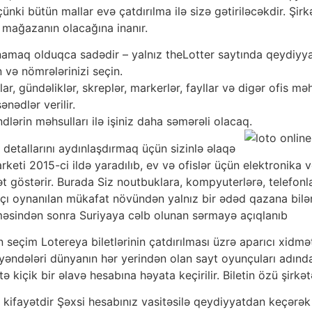
ki bütün mallar evə çatdırılma ilə sizə gətiriləcəkdir. Şir
 mağazanın olacağına inanır.
amaq olduqca sadədir – yalnız theLotter saytında qeydiyya
n və nömrələrinizi seçin.
lar, gündəliklər, skreplər, markerlər, fayllar və digər ofis məhsu
nədlər verilir.
dlərin məhsulları ilə işiniz daha səmərəli olacaq.
detallarını aydınlaşdırmaq üçün sizinlə əlaqə
keti 2015-ci ildə yaradılıb, ev və ofislər üçün elektronika 
t göstərir. Burada Siz noutbuklara, kompyuterlərə, telefonla
rakçı oynanılan mükafat növündən yalnız bir ədəd qazana bil
ilməsindən sonra Suriyaya cəlb olunan sərmayə açıqlanıb
seçim Lotereya biletlərinin çatdırılması üzrə aparıcı xidmə
yəndələri dünyanın hər yerindən olan sayt oyunçuları adından
tə kiçik bir əlavə hesabına həyata keçirilir. Biletin özü şirk
kifayətdir Şəxsi hesabınız vasitəsilə qeydiyyatdan keçərək