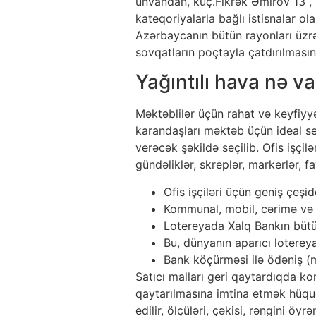
ünvandan, küç.Fikrək Əmirov 13 
kateqoriyalarla bağlı istisnalar o
Azərbaycanın bütün rayonları üzrə b
sovqatların poçtayla çatdırılmasın
Yağıntılı hava nə 
Məktəblilər üçün rahat və keyfiyyə
karandaşları məktəb üçün ideal se
verəcək şəkildə seçilib. Ofis işçilə
gündəliklər, skreplər, markerlər, fay
Ofis işçiləri üçün geniş çeşid
Kommunal, mobil, cərimə və 
Lotereyada Xalq Bankın bütün 
Bu, dünyanın aparıcı loterey
Bank köçürməsi ilə ödəniş (m
Satıcı malları geri qaytardıqda k
qaytarılmasına imtina etmək hüqu
edilir, ölçüləri, çəkisi, rəngini ö