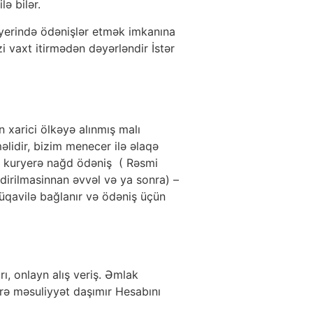
ə bilər.
 yerində ödənişlər etmək imkanına
i vaxt itirmədən dəyərləndir İstər
 xarici ölkəyə alınmış malı
lidir, bizim menecer ilə əlaqə
man kuryerə nağd ödəniş ( Rəsmi
dirilmasinnan əvvəl və ya sonra) –
müqavilə bağlanır və ödəniş üçün
ı, onlayn alış veriş. Əmlak
rə məsuliyyət daşımır Hesabını