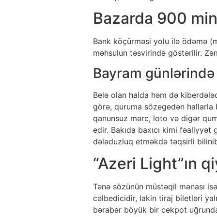
Bazarda 900 minl
Bank köçürməsi yolu ilə ödəmə (m
məhsulun təsvirində göstərilir. Zə
Bayram günlərində 
Belə olan halda həm də kiberdələdu
görə, quruma sözegedən hallarla b
qanunsuz mərc, loto və digər quma
edir. Bakıda baxıcı kimi fəaliyyət
dələduzluq etməkdə təqsirli bilinib
“Azeri Light”ın qi
Tənə sözünün müstəqil mənası isə
cəlbedicidir, lakin tiraj biletlər
bərabər böyük bir cekpot uğrund