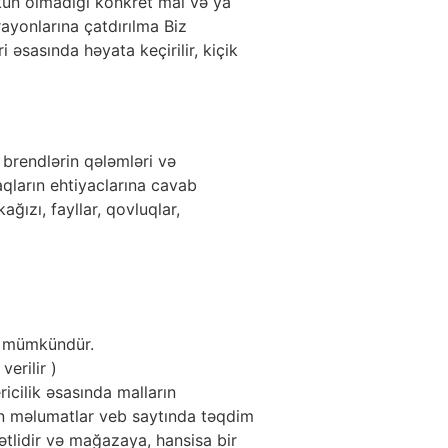
ün olmadığı konkret mal və ya
rayonlarına çatdırılma Biz
 əsasında həyata keçirilir, kiçik
 brendlərin qələmləri və
qların ehtiyaclarına cavab
ağızı, fayllar, qovluqlar,
də mümkündür.
erilir )
icilik əsasında malların
ün məlumatlar veb saytında təqdim
mətlidir və mağazaya, hansisa bir