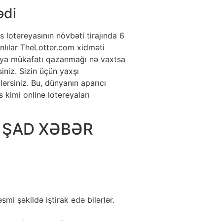
ədi
lotereyasının növbəti tirajında 6
nlılar TheLotter.com xidməti
ereya mükafatı qazanmağı nə vaxtsa
iniz. Sizin üçün yaxşı
ərsiniz. Bu, dünyanın aparıcı
 kimi online lotereyaları
ən ŞAD XƏBƏR
mi şəkildə iştirak edə bilərlər.