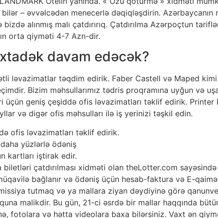
, LANDMARK Otelin yaninda. « Özü qötürmə » xidməti mümk
la bilər – əvvəlcədən menecerlə dəqiqləşdirin. Azərbaycanın 
izdə alınmış malı çatdırırıq. Çatdırılma Azərpoçtun tarifləri
ın orta qiyməti 4-7 Azn-dir.
vaxtadək davam edəcək?
tli ləvazimatlar təqdim edirik. Faber Castell və Maped kimi
çimdir. Bizim məhsullarımız tədris proqramına uyğun və uşa
ri üçün geniş çeşiddə ofis ləvazimatları təklif edirik. Printer k
llar və digər ofis məhsulları ilə iş yerinizi təşkil edin.
də ofis ləvazimatları təklif edirik.
daha yüzlərlə ödəniş
kartları iştirak edir.
a biletləri çatdırılması xidməti olan theLotter.com sayəsin
üqavilə bağlanır və ödəniş üçün hesab-faktura və E-qaimə v
omissiya tutmaq və ya mallara ziyan dəydiyinə görə qanunver
quna malikdir. Bu gün, 21-ci əsrdə bir mallar haqqında büt
yrənə, fotolara və hətta videolara baxa bilərsiniz. Vaxt ən qiy