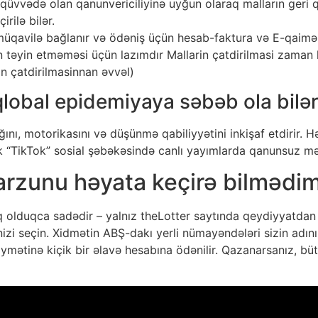
qüvvədə olan qanunvericiliyinə uyğun olaraq malların geri 
rilə bilər.
üqavilə bağlanır və ödəniş üçün hesab-faktura və E-qaimə v
nin təyin etməməsi üçün lazımdır Mallarin çatdirilmasi zama
n çatdirilmasinnan əvvəl)
qlobal epidemiyaya səbəb ola bilər
ğını, motorikasını və düşünmə qabiliyyətini inkişaf etdirir. 
ik “TikTok” sosial şəbəkəsində canlı yayımlarda qanunsuz mər
i arzunu həyata keçirə bilmədi
olduqca sadədir – yalnız theLotter saytında qeydiyyatdan 
nizi seçin. Xidmətin ABŞ-dakı yerli nümayəndələri sizin adını
iymətinə kiçik bir əlavə hesabına ödənilir. Qazanarsanız, bü