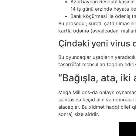
Azərbaycan Respublikasının 
14 iş günü ərzində həyata keçi
Bank köçürməsi ilə ödəniş (m
Bu prosedur, sürətli çatdırılması
kartla ödəmə (əvvəlcədən, mallari
Çindəki yeni virus 
Bu oyuncaqlar uşaqların yaradıcılı
təsərrüfat məhsulları təqdim edir
“Bağışla, ata, ik
Mega Millions-da onlayn oynamaq 
səhifəsinə keçid alın və nömrələri
alacaqlar. Bu xidmət haqql bilet q
sonra) sizə aiddir.