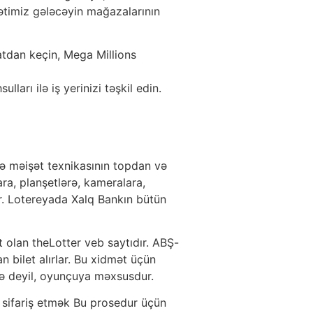
kətimiz gələcəyin mağazalarının
tdan keçin, Mega Millions
lları ilə iş yerinizi təşkil edin.
və məişət texnikasının topdan və
ra, planşetlərə, kameralara,
ər. Lotereyada Xalq Bankın bütün
t olan theLotter veb saytıdır. ABŞ-
 bilet alırlar. Bu xidmət üçün
ətə deyil, oyunçuya məxsusdur.
 sifariş etmək Bu prosedur üçün