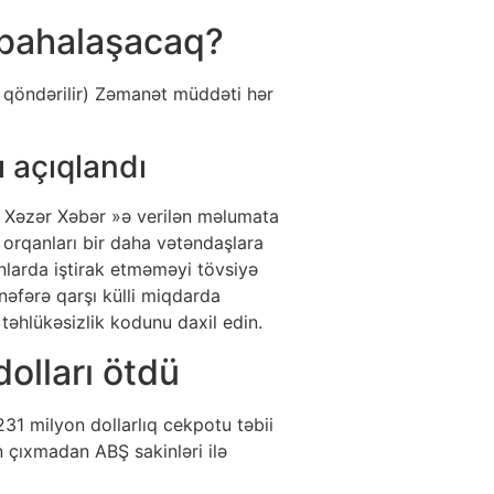
n bahalaşacaq?
 qöndərilir) Zəmanət müddəti hər
 açıqlandı
) « Xəzər Xəbər »ə verilən məlumata
 orqanları bir daha vətəndaşlara
nlarda iştirak etməməyi tövsiyə
nəfərə qarşı külli miqdarda
 təhlükəsizlik kodunu daxil edin.
dolları ötdü
1 milyon dollarlıq cekpotu təbii
ən çıxmadan ABŞ sakinləri ilə