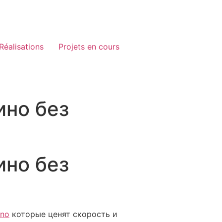
Réalisations
Projets en cours
ино без
ино без
ino
которые ценят скорость и