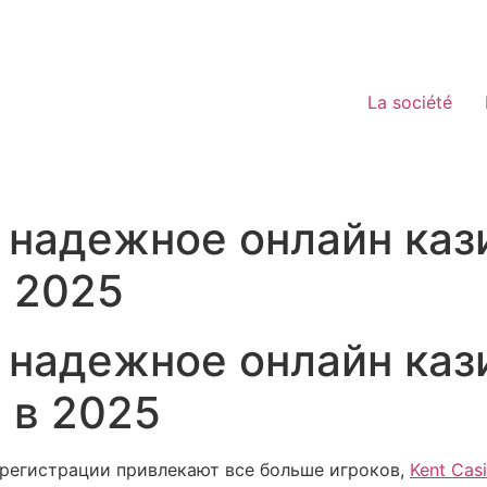
La société
 надежное онлайн каз
 2025
 надежное онлайн каз
 в 2025
 регистрации привлекают все больше игроков,
Kent Cas