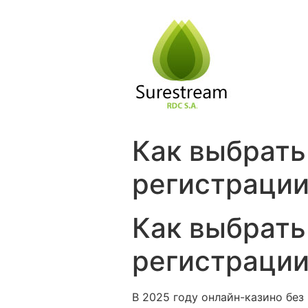
Passer
au
contenu
Как выбрать
регистрации
Как выбрать
регистрации
В 2025 году онлайн-казино без